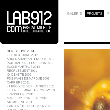
GALERIE
PROJETS
P
HONEYCOMB 2013
ELIE BERTRAND 2012
ARDEN ARAPYAN : ENCORE 2012
PORTRAITS DE PÊCHEURS 2012
ÉCOLE MARTIALE 2012
RECRUTEMENT 2011
ID IDENTITÉ 2009
FOI2 IMAGE DE MARQUE 2009
CARRIÈRE 2011
LA RÉCOLTE DES HUIÎTRES 2012
EFFENDI : EMBALLAGE 2006-2009
TRANSITIONS 2011
MARC BAY : SYNERGIE 2010
ATOMIC FIVE 2011
CARTES ÉTUDIANTS 2006-2007