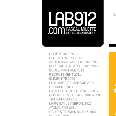
G
HONEYCOMB 2013
ELIE BERTRAND 2012
ARDEN ARAPYAN : ENCORE 2012
PORTRAITS DE PÊCHEURS 2012
ÉCOLE MARTIALE 2012
RECRUTEMENT 2011
ID IDENTITÉ 2009
FOI2 IMAGE DE MARQUE 2009
CARRIÈRE 2011
LA RÉCOLTE DES HUIÎTRES 2012
EFFENDI : EMBALLAGE 2006-2009
TRANSITIONS 2011
MARC BAY : SYNERGIE 2010
ATOMIC FIVE 2011
CARTES ÉTUDIANTS 2006-2007