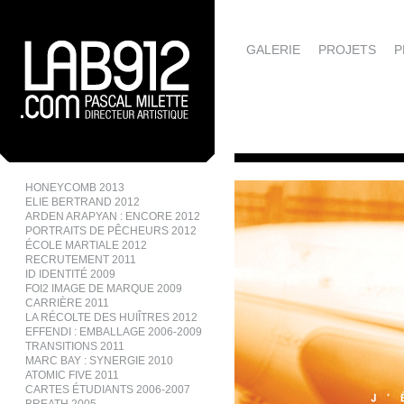
GALERIE
PROJETS
P
HONEYCOMB 2013
ELIE BERTRAND 2012
ARDEN ARAPYAN : ENCORE 2012
PORTRAITS DE PÊCHEURS 2012
ÉCOLE MARTIALE 2012
RECRUTEMENT 2011
ID IDENTITÉ 2009
FOI2 IMAGE DE MARQUE 2009
CARRIÈRE 2011
LA RÉCOLTE DES HUIÎTRES 2012
EFFENDI : EMBALLAGE 2006-2009
TRANSITIONS 2011
MARC BAY : SYNERGIE 2010
ATOMIC FIVE 2011
CARTES ÉTUDIANTS 2006-2007