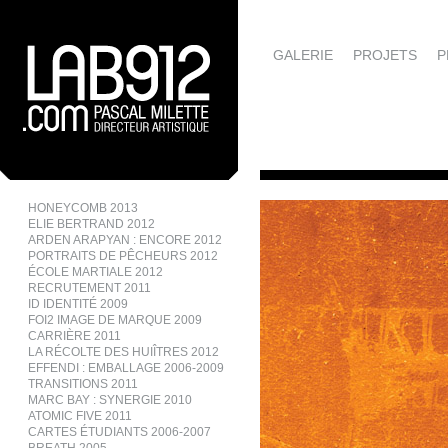
GALERIE
PROJETS
P
HONEYCOMB 2013
ELIE BERTRAND 2012
ARDEN ARAPYAN : ENCORE 2012
PORTRAITS DE PÊCHEURS 2012
ÉCOLE MARTIALE 2012
RECRUTEMENT 2011
ID IDENTITÉ 2009
FOI2 IMAGE DE MARQUE 2009
CARRIÈRE 2011
LA RÉCOLTE DES HUIÎTRES 2012
EFFENDI : EMBALLAGE 2006-2009
TRANSITIONS 2011
MARC BAY : SYNERGIE 2010
ATOMIC FIVE 2011
CARTES ÉTUDIANTS 2006-2007