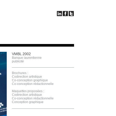
VMBL 2002
Banque laurentienne
publicité
Brochures :
Codirection artistique
Co-conception graphique
Co-conception rédactionnelle
Maquettes proposées :
Codirection artistique
Co-conception rédactionnelle
Conception graphique