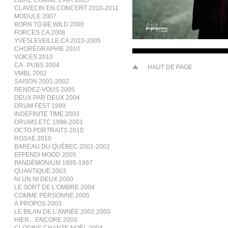
LIBRE COMME L’AIR 2005
CLAVECIN EN CONCERT 2010-2011
MODULE 2007
BORN TO BE WILD 2000
FORCES.CA 2008
YVESLEVEILLE.CA 2010-2005
CHORÉGRAPHIE 2010
VOICES 2010
CA : PUBS 2004
HAUT DE PAGE
VMBL 2002
SAISON 2001-2002
RENDEZ-VOUS 2005
DEUX PAR DEUX 2004
DRUM FEST 1999
INDEFINITE TIME 2003
DRUMS ETC 1998-2001
OCTO PORTRAITS 2010
ROSAE 2010
BAREAU DU QUÉBEC 2001-2002
EFFENDI MOOD 2005
PANDÉMONIUM 1995-1997
QUANTIQUE 2003
NI UN NI DEUX 2000
LE SORT DE L'OMBRE 2004
COMME PERSONNE 2005
À PROPOS 2003
LE BILAN DE L’ANNÉE 2002 2003
HIER... ENCORE 2003