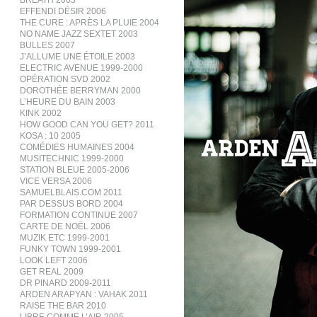
BREATH 2005
EFFENDI DÉSIR 2006
THE CURE : APRÈS LA PLUIE 2004
NO NAME JAZZ SEXTET 2003
BULLES 2007
J’ALLUME UNE ÉTOILE 2003
ELECTRIC AVENUE 1999-2000
OPÉRATION SVD 2002
DOROTHÉE BERRYMAN 2000
L’HEURE DU BAIN 2003
KINK 2002
HOW GOOD CAN YOU GET? 2011
KOSA : 10 2005
COMÉDIES HUMAINES 2004
MUSITECHNIC 1999-2000
STATION BLEUE 2005-2006
VICE VERSA 2006
SAMUELBLAIS.COM 2011
PAR DESSUS BORD 2004
FORMATION CONTINUE 2007
CARTE DE NOËL 2006
MUZIK ETC 1999-2001
FUNKY TOWN 1999-2001
LOOK LEFT 2006
GET REAL 2009
DR PINARD 2009-2011
ARDEN ARAPYAN : VAHAK 2011
RAISE THE BAR 2010