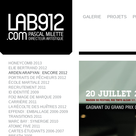
GALERIE
PROJETS
P
HONEYCOMB 2013
ELIE BERTRAND 2012
ARDEN ARAPYAN : ENCORE 2012
PORTRAITS DE PÊCHEURS 2012
ÉCOLE MARTIALE 2012
RECRUTEMENT 2011
ID IDENTITÉ 2009
FOI2 IMAGE DE MARQUE 2009
CARRIÈRE 2011
LA RÉCOLTE DES HUIÎTRES 2012
EFFENDI : EMBALLAGE 2006-2009
TRANSITIONS 2011
MARC BAY : SYNERGIE 2010
ATOMIC FIVE 2011
CARTES ÉTUDIANTS 2006-2007