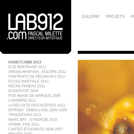
GALERIE
PROJETS
P
HONEYCOMB 2013
ELIE BERTRAND 2012
ARDEN ARAPYAN : ENCORE 2012
PORTRAITS DE PÊCHEURS 2012
ÉCOLE MARTIALE 2012
RECRUTEMENT 2011
ID IDENTITÉ 2009
FOI2 IMAGE DE MARQUE 2009
CARRIÈRE 2011
LA RÉCOLTE DES HUIÎTRES 2012
EFFENDI : EMBALLAGE 2006-2009
TRANSITIONS 2011
MARC BAY : SYNERGIE 2010
ATOMIC FIVE 2011
CARTES ÉTUDIANTS 2006-2007