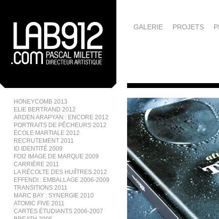
GALERIE
PROJETS
P
HONEYCOMB 2013
ELIE BERTRAND 2012
ARDEN ARAPYAN : ENCORE 2012
PORTRAITS DE PÊCHEURS 2012
ÉCOLE MARTIALE 2012
RECRUTEMENT 2011
ID IDENTITÉ 2009
FOI2 IMAGE DE MARQUE 2009
CARRIÈRE 2011
LA RÉCOLTE DES HUIÎTRES 2012
EFFENDI : EMBALLAGE 2006-2009
TRANSITIONS 2011
MARC BAY : SYNERGIE 2010
ATOMIC FIVE 2011
CARTES ÉTUDIANTS 2006-2007