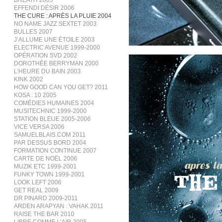
BREATH 2005
EFFENDI DÉSIR 2006
THE CURE : APRÈS LA PLUIE 2004
NO NAME JAZZ SEXTET 2003
BULLES 2007
J’ALLUME UNE ÉTOILE 2003
ELECTRIC AVENUE 1999-2000
OPÉRATION SVD 2002
DOROTHÉE BERRYMAN 2000
L’HEURE DU BAIN 2003
KINK 2002
HOW GOOD CAN YOU GET? 2011
KOSA : 10 2005
COMÉDIES HUMAINES 2004
MUSITECHNIC 1999-2000
STATION BLEUE 2005-2006
VICE VERSA 2006
SAMUELBLAIS.COM 2011
PAR DESSUS BORD 2004
FORMATION CONTINUE 2007
CARTE DE NOËL 2006
MUZIK ETC 1999-2001
FUNKY TOWN 1999-2001
LOOK LEFT 2006
GET REAL 2009
DR PINARD 2009-2011
ARDEN ARAPYAN : VAHAK 2011
RAISE THE BAR 2010