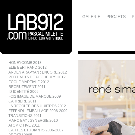
GALERIE
PROJETS
P
HONEYCOMB 2013
ELIE BERTRAND 2012
ARDEN ARAPYAN : ENCORE 2012
PORTRAITS DE PÊCHEURS 2012
ÉCOLE MARTIALE 2012
RECRUTEMENT 2011
ID IDENTITÉ 2009
FOI2 IMAGE DE MARQUE 2009
CARRIÈRE 2011
LA RÉCOLTE DES HUIÎTRES 2012
EFFENDI : EMBALLAGE 2006-2009
TRANSITIONS 2011
MARC BAY : SYNERGIE 2010
ATOMIC FIVE 2011
CARTES ÉTUDIANTS 2006-2007