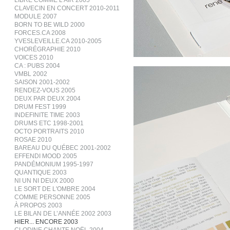
LIBRE COMME L’AIR 2005
CLAVECIN EN CONCERT 2010-2011
MODULE 2007
BORN TO BE WILD 2000
FORCES.CA 2008
YVESLEVEILLE.CA 2010-2005
CHORÉGRAPHIE 2010
VOICES 2010
CA : PUBS 2004
VMBL 2002
SAISON 2001-2002
RENDEZ-VOUS 2005
DEUX PAR DEUX 2004
DRUM FEST 1999
INDEFINITE TIME 2003
DRUMS ETC 1998-2001
OCTO PORTRAITS 2010
ROSAE 2010
BAREAU DU QUÉBEC 2001-2002
EFFENDI MOOD 2005
PANDÉMONIUM 1995-1997
QUANTIQUE 2003
NI UN NI DEUX 2000
LE SORT DE L'OMBRE 2004
COMME PERSONNE 2005
À PROPOS 2003
LE BILAN DE L’ANNÉE 2002 2003
HIER... ENCORE 2003