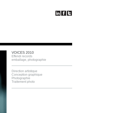
VOICES 2010
Effendi records
emballage
,
photographie
Direction artistique
Conception graphique
Photographie
Traitement photo