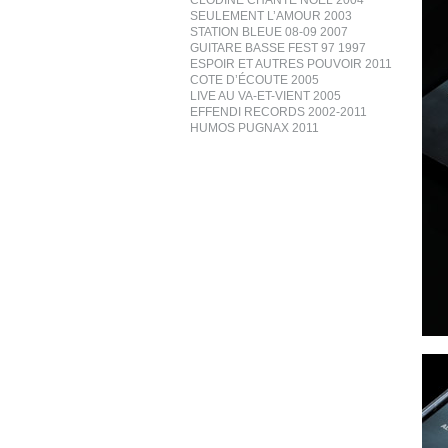
CLODINE CHANTE NOËL 2004
SEULEMENT L’AMOUR 2003
STATION BLEUE 08-09 2007
GUITARE BASSE FEST 97 1997
ESPOIR ET AUTRES POUVOIR 2011
COTE D’ÉCOUTE 2005
LIVE AU VA-ET-VIENT 2005
EFFENDI RECORDS 2002-2011
HUMOS PUGNAX 2011