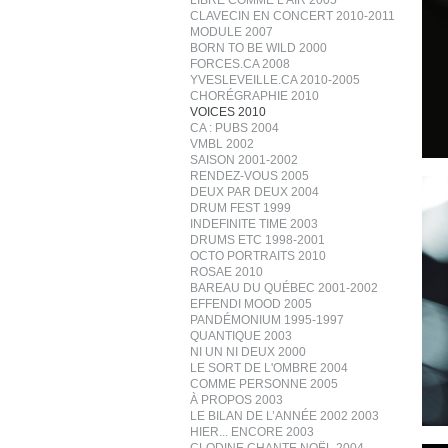
LIBRE COMME L’AIR 2005
CLAVECIN EN CONCERT 2010-2011
MODULE 2007
BORN TO BE WILD 2000
FORCES.CA 2008
YVESLEVEILLE.CA 2010-2005
CHORÉGRAPHIE 2010
VOICES 2010
CA : PUBS 2004
VMBL 2002
SAISON 2001-2002
RENDEZ-VOUS 2005
DEUX PAR DEUX 2004
DRUM FEST 1999
INDEFINITE TIME 2003
DRUMS ETC 1998-2001
OCTO PORTRAITS 2010
ROSAE 2010
BAREAU DU QUÉBEC 2001-2002
EFFENDI MOOD 2005
PANDÉMONIUM 1995-1997
QUANTIQUE 2003
NI UN NI DEUX 2000
LE SORT DE L'OMBRE 2004
COMME PERSONNE 2005
À PROPOS 2003
LE BILAN DE L’ANNÉE 2002 2003
HIER... ENCORE 2003