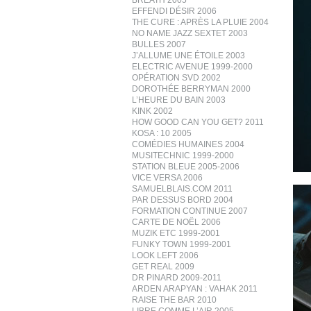
BREATH 2005
EFFENDI DÉSIR 2006
THE CURE : APRÈS LA PLUIE 2004
NO NAME JAZZ SEXTET 2003
BULLES 2007
J’ALLUME UNE ÉTOILE 2003
ELECTRIC AVENUE 1999-2000
OPÉRATION SVD 2002
DOROTHÉE BERRYMAN 2000
L’HEURE DU BAIN 2003
KINK 2002
HOW GOOD CAN YOU GET? 2011
KOSA : 10 2005
COMÉDIES HUMAINES 2004
MUSITECHNIC 1999-2000
STATION BLEUE 2005-2006
VICE VERSA 2006
SAMUELBLAIS.COM 2011
PAR DESSUS BORD 2004
FORMATION CONTINUE 2007
CARTE DE NOËL 2006
MUZIK ETC 1999-2001
FUNKY TOWN 1999-2001
LOOK LEFT 2006
GET REAL 2009
DR PINARD 2009-2011
ARDEN ARAPYAN : VAHAK 2011
RAISE THE BAR 2010