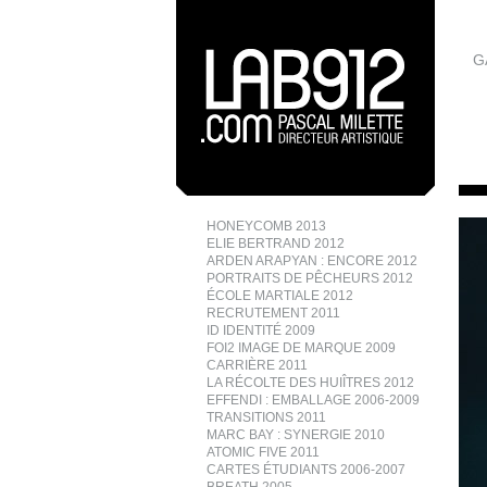
G
HONEYCOMB 2013
ELIE BERTRAND 2012
ARDEN ARAPYAN : ENCORE 2012
PORTRAITS DE PÊCHEURS 2012
ÉCOLE MARTIALE 2012
RECRUTEMENT 2011
ID IDENTITÉ 2009
FOI2 IMAGE DE MARQUE 2009
CARRIÈRE 2011
LA RÉCOLTE DES HUIÎTRES 2012
EFFENDI : EMBALLAGE 2006-2009
TRANSITIONS 2011
MARC BAY : SYNERGIE 2010
ATOMIC FIVE 2011
CARTES ÉTUDIANTS 2006-2007