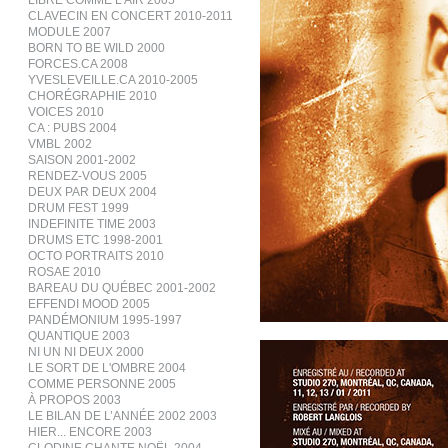
LIBRE COMME L’AIR 2005
CLAVECIN EN CONCERT 2010-2011
MODULE 2007
BORN TO BE WILD 2000
FORCES.CA 2008
YVESLEVEILLE.CA 2010-2005
CHORÉGRAPHIE 2010
VOICES 2010
CA : PUBS 2004
VMBL 2002
SAISON 2001-2002
RENDEZ-VOUS 2005
DEUX PAR DEUX 2004
DRUM FEST 1999
INDEFINITE TIME 2003
DRUMS ETC 1998-2001
OCTO PORTRAITS 2010
ROSAE 2010
BAREAU DU QUÉBEC 2001-2002
EFFENDI MOOD 2005
PANDÉMONIUM 1995-1997
QUANTIQUE 2003
NI UN NI DEUX 2000
LE SORT DE L'OMBRE 2004
COMME PERSONNE 2005
À PROPOS 2003
LE BILAN DE L’ANNÉE 2002 2003
HIER... ENCORE 2003