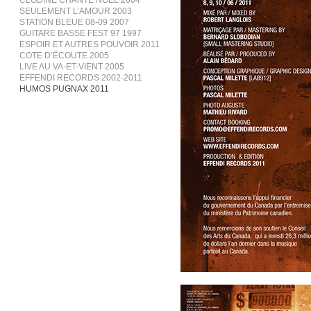
CLODINE CHANTE NOËL 2004
SEULEMENT L’AMOUR 2003
STATION BLEUE 08-09 2007
GUITARE BASSE FEST 97 1997
ESPOIR ET AUTRES POUVOIR 2011
COTE D’ÉCOUTE 2005
LIVE AU VA-ET-VIENT 2005
EFFENDI RECORDS 2002-2011
HUMOS PUGNAX 2011