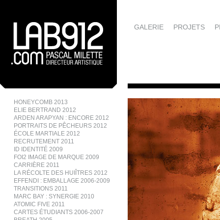
GALERIE
PROJETS
P
HONEYCOMB 2013
ELIE BERTRAND 2012
ARDEN ARAPYAN : ENCORE 2012
PORTRAITS DE PÊCHEURS 2012
ÉCOLE MARTIALE 2012
RECRUTEMENT 2011
ID IDENTITÉ 2009
FOI2 IMAGE DE MARQUE 2009
CARRIÈRE 2011
LA RÉCOLTE DES HUIÎTRES 2012
EFFENDI : EMBALLAGE 2006-2009
TRANSITIONS 2011
MARC BAY : SYNERGIE 2010
ATOMIC FIVE 2011
CARTES ÉTUDIANTS 2006-2007