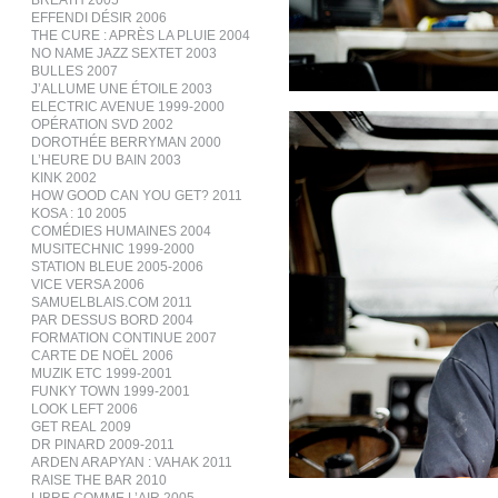
BREATH 2005
EFFENDI DÉSIR 2006
THE CURE : APRÈS LA PLUIE 2004
NO NAME JAZZ SEXTET 2003
BULLES 2007
J’ALLUME UNE ÉTOILE 2003
ELECTRIC AVENUE 1999-2000
OPÉRATION SVD 2002
DOROTHÉE BERRYMAN 2000
L’HEURE DU BAIN 2003
KINK 2002
HOW GOOD CAN YOU GET? 2011
KOSA : 10 2005
COMÉDIES HUMAINES 2004
MUSITECHNIC 1999-2000
STATION BLEUE 2005-2006
VICE VERSA 2006
SAMUELBLAIS.COM 2011
PAR DESSUS BORD 2004
FORMATION CONTINUE 2007
CARTE DE NOËL 2006
MUZIK ETC 1999-2001
FUNKY TOWN 1999-2001
LOOK LEFT 2006
GET REAL 2009
DR PINARD 2009-2011
ARDEN ARAPYAN : VAHAK 2011
RAISE THE BAR 2010