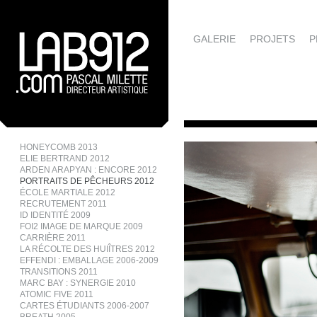
GALERIE
PROJETS
P
HONEYCOMB 2013
ELIE BERTRAND 2012
ARDEN ARAPYAN : ENCORE 2012
PORTRAITS DE PÊCHEURS 2012
ÉCOLE MARTIALE 2012
RECRUTEMENT 2011
ID IDENTITÉ 2009
FOI2 IMAGE DE MARQUE 2009
CARRIÈRE 2011
LA RÉCOLTE DES HUIÎTRES 2012
EFFENDI : EMBALLAGE 2006-2009
TRANSITIONS 2011
MARC BAY : SYNERGIE 2010
ATOMIC FIVE 2011
CARTES ÉTUDIANTS 2006-2007