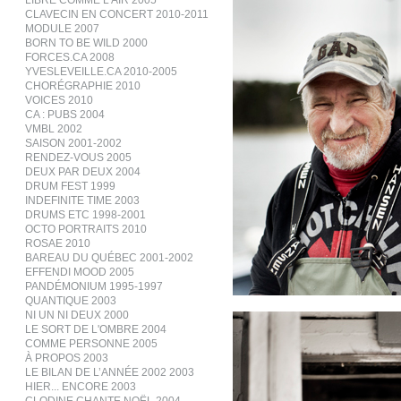
LIBRE COMME L’AIR 2005
CLAVECIN EN CONCERT 2010-2011
MODULE 2007
BORN TO BE WILD 2000
FORCES.CA 2008
YVESLEVEILLE.CA 2010-2005
CHORÉGRAPHIE 2010
VOICES 2010
CA : PUBS 2004
VMBL 2002
SAISON 2001-2002
RENDEZ-VOUS 2005
DEUX PAR DEUX 2004
DRUM FEST 1999
INDEFINITE TIME 2003
DRUMS ETC 1998-2001
OCTO PORTRAITS 2010
ROSAE 2010
BAREAU DU QUÉBEC 2001-2002
EFFENDI MOOD 2005
PANDÉMONIUM 1995-1997
QUANTIQUE 2003
NI UN NI DEUX 2000
LE SORT DE L'OMBRE 2004
COMME PERSONNE 2005
À PROPOS 2003
LE BILAN DE L’ANNÉE 2002 2003
HIER... ENCORE 2003