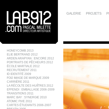
GALERIE
PROJETS
P
HONEYCOMB 2013
ELIE BERTRAND 2012
ARDEN ARAPYAN : ENCORE 2012
PORTRAITS DE PÊCHEURS 2012
ÉCOLE MARTIALE 2012
RECRUTEMENT 2011
ID IDENTITÉ 2009
FOI2 IMAGE DE MARQUE 2009
CARRIÈRE 2011
LA RÉCOLTE DES HUIÎTRES 2012
EFFENDI : EMBALLAGE 2006-2009
TRANSITIONS 2011
MARC BAY : SYNERGIE 2010
ATOMIC FIVE 2011
CARTES ÉTUDIANTS 2006-2007