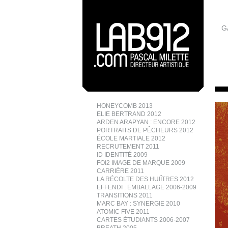
G
HONEYCOMB 2013
ELIE BERTRAND 2012
ARDEN ARAPYAN : ENCORE 2012
PORTRAITS DE PÊCHEURS 2012
ÉCOLE MARTIALE 2012
RECRUTEMENT 2011
ID IDENTITÉ 2009
FOI2 IMAGE DE MARQUE 2009
CARRIÈRE 2011
LA RÉCOLTE DES HUIÎTRES 2012
EFFENDI : EMBALLAGE 2006-2009
TRANSITIONS 2011
MARC BAY : SYNERGIE 2010
ATOMIC FIVE 2011
CARTES ÉTUDIANTS 2006-2007