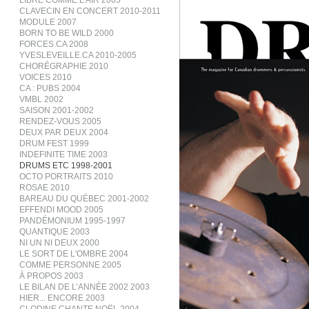
LIBRE COMME L’AIR 2005
CLAVECIN EN CONCERT 2010-2011
MODULE 2007
BORN TO BE WILD 2000
FORCES.CA 2008
YVESLEVEILLE.CA 2010-2005
CHORÉGRAPHIE 2010
VOICES 2010
CA : PUBS 2004
VMBL 2002
SAISON 2001-2002
RENDEZ-VOUS 2005
DEUX PAR DEUX 2004
DRUM FEST 1999
INDEFINITE TIME 2003
DRUMS ETC 1998-2001
OCTO PORTRAITS 2010
ROSAE 2010
BAREAU DU QUÉBEC 2001-2002
EFFENDI MOOD 2005
PANDÉMONIUM 1995-1997
QUANTIQUE 2003
NI UN NI DEUX 2000
LE SORT DE L'OMBRE 2004
COMME PERSONNE 2005
À PROPOS 2003
LE BILAN DE L’ANNÉE 2002 2003
HIER... ENCORE 2003