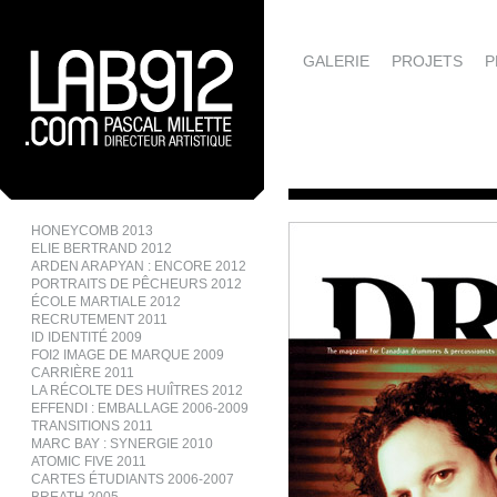
GALERIE
PROJETS
P
HONEYCOMB 2013
ELIE BERTRAND 2012
ARDEN ARAPYAN : ENCORE 2012
PORTRAITS DE PÊCHEURS 2012
ÉCOLE MARTIALE 2012
RECRUTEMENT 2011
ID IDENTITÉ 2009
FOI2 IMAGE DE MARQUE 2009
CARRIÈRE 2011
LA RÉCOLTE DES HUIÎTRES 2012
EFFENDI : EMBALLAGE 2006-2009
TRANSITIONS 2011
MARC BAY : SYNERGIE 2010
ATOMIC FIVE 2011
CARTES ÉTUDIANTS 2006-2007