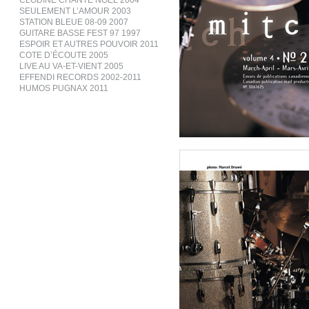
CLODINE CHANTE NOËL 2004
SEULEMENT L’AMOUR 2003
STATION BLEUE 08-09 2007
GUITARE BASSE FEST 97 1997
ESPOIR ET AUTRES POUVOIR 2011
COTE D’ÉCOUTE 2005
LIVE AU VA-ET-VIENT 2005
EFFENDI RECORDS 2002-2011
HUMOS PUGNAX 2011