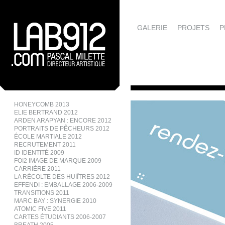
GALERIE
PROJETS
P
HONEYCOMB 2013
ELIE BERTRAND 2012
ARDEN ARAPYAN : ENCORE 2012
PORTRAITS DE PÊCHEURS 2012
ÉCOLE MARTIALE 2012
RECRUTEMENT 2011
ID IDENTITÉ 2009
FOI2 IMAGE DE MARQUE 2009
CARRIÈRE 2011
LA RÉCOLTE DES HUIÎTRES 2012
EFFENDI : EMBALLAGE 2006-2009
TRANSITIONS 2011
MARC BAY : SYNERGIE 2010
ATOMIC FIVE 2011
CARTES ÉTUDIANTS 2006-2007