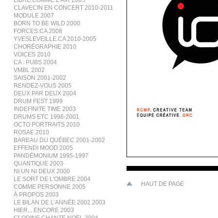
LIBRE COMME L’AIR 2005
CLAVECIN EN CONCERT 2010-2011
MODULE 2007
BORN TO BE WILD 2000
FORCES.CA 2008
YVESLEVEILLE.CA 2010-2005
CHORÉGRAPHIE 2010
VOICES 2010
CA : PUBS 2004
VMBL 2002
SAISON 2001-2002
RENDEZ-VOUS 2005
DEUX PAR DEUX 2004
DRUM FEST 1999
INDEFINITE TIME 2003
DRUMS ETC 1998-2001
OCTO PORTRAITS 2010
ROSAE 2010
BAREAU DU QUÉBEC 2001-2002
EFFENDI MOOD 2005
PANDÉMONIUM 1995-1997
QUANTIQUE 2003
NI UN NI DEUX 2000
LE SORT DE L'OMBRE 2004
HAUT DE PAGE
COMME PERSONNE 2005
À PROPOS 2003
LE BILAN DE L’ANNÉE 2002 2003
HIER... ENCORE 2003