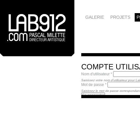
GALERIE
PROJETS
P
COMPTE UTILI
Nom d'utilisateur
*
Saisissez votre nom d'utilisateur pour L
Mot de passe
*
Saisissez le mot de passe correspondant 